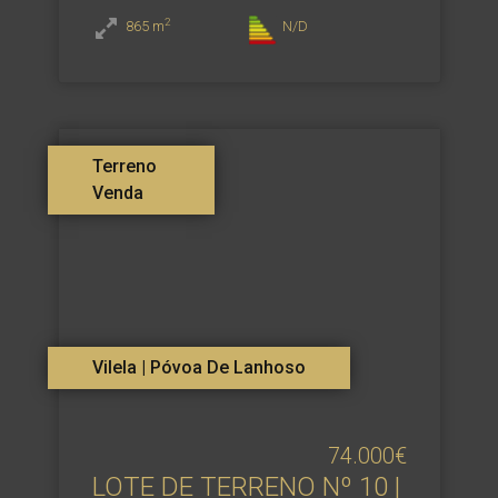
2
865
m
N/D
Terreno
Venda
Vilela | Póvoa De Lanhoso
74.000€
LOTE DE TERRENO Nº 10 |