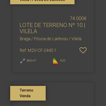
74.000€
LOTE DE TERRENO Nº 10 |
VILELA
Braga / Póvoa de Lanhoso / Vilela
Ref
: M2V-CF-2445.1
2
865
m
N/D
Terreno
Venda