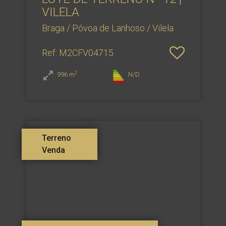
VILELA
Braga / Póvoa de Lanhoso / Vilela
Ref
: M2CFV04715
2
996
m
N/D
Terreno
Venda