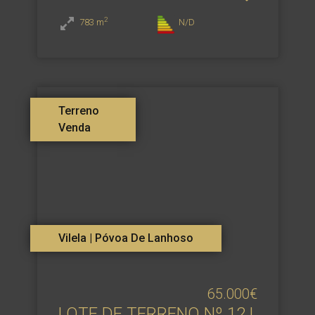
2
783
m
N/D
Terreno
Venda
Vilela | Póvoa De Lanhoso
65.000€
LOTE DE TERRENO Nº 12 |