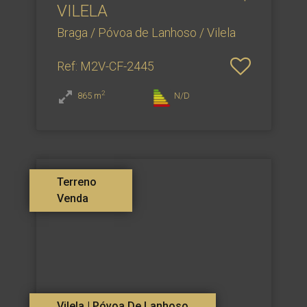
VILELA
Braga / Póvoa de Lanhoso / Vilela
Ref
: M2V-CF-2445
2
865
m
N/D
Terreno
Venda
Vilela | Póvoa De Lanhoso