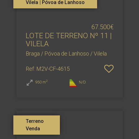
Vilela | Póvoa de Lanhoso
67.500€
LOTE DE TERRENO Nº 11 |
VILELA
Braga / Póvoa de Lanhoso / Vilela
Ref
: M2V-CF-4615
2
950
m
N/D
Terreno
Venda