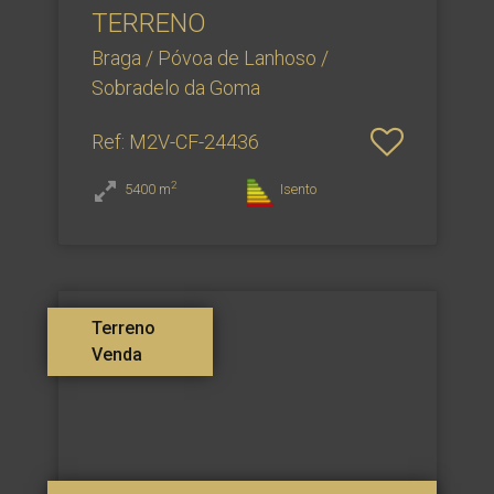
TERRENO
Braga / Póvoa de Lanhoso /
Sobradelo da Goma
Ref
: M2V-CF-24436
2
5400
m
Isento
Terreno
Venda