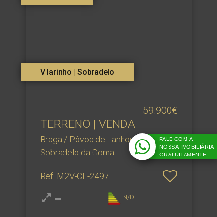
Vilarinho | Sobradelo
59.900€
TERRENO | VENDA
Braga / Póvoa de Lanhoso /
FALE COM A
NOSSA IMOBILIÁRIA
Sobradelo da Goma
GRATUITAMENTE
Ref
: M2V-CF-2497
N/D