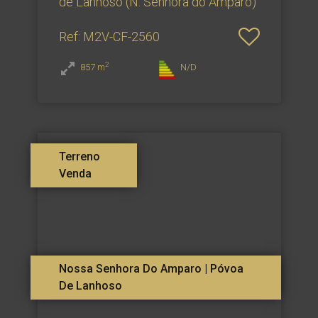
de Lanhoso (N. Senhora do Amparo)
Ref
: M2V-CF-2560
2
857
m
N/D
Terreno
Venda
Nossa Senhora Do Amparo | Póvoa
De Lanhoso