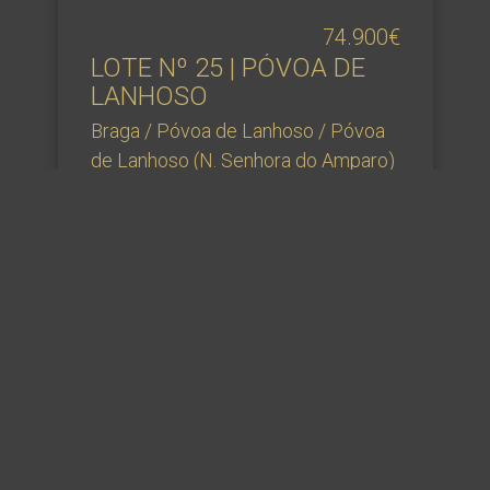
74.900€
LOTE Nº 25 | PÓVOA DE
LANHOSO
Braga / Póvoa de Lanhoso / Póvoa
de Lanhoso (N. Senhora do Amparo)
Ref
: M2V-CF-25601
2
857
m
Isento
1
2