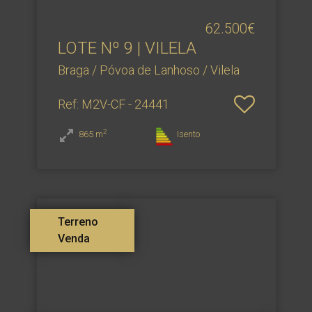
62.500€
LOTE Nº 9 | VILELA
Braga / Póvoa de Lanhoso / Vilela
Ref
: M2V-CF - 24441
2
865
m
Isento
Terreno
Venda