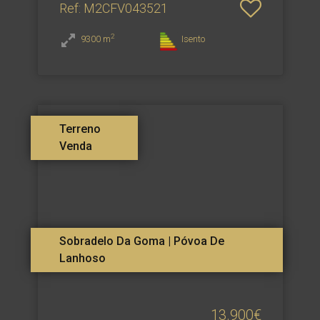
Ref
: M2CFV043521
2
9300
m
Isento
Terreno
Venda
Sobradelo Da Goma | Póvoa De
Lanhoso
13.900€