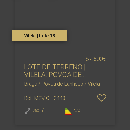
Vilela | Lote 13
67.500€
LOTE DE TERRENO |
VILELA, PÓVOA DE
LANHOSO
Braga / Póvoa de Lanhoso / Vilela
Ref
: M2V-CF-2448
2
760
m
N/D